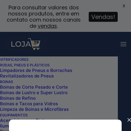
X
Para consultar valores dos
nossos produtos, entre em
Vendas!
contato com nossos canais
de
vendas
.
VITRIFICADORES
RODAS, PNEUS E PLÁSTICOS
Limpadores de Pneus e Borrachas
Revitalizadores de Pneus
Carrinho
BOINAS
Boinas de Corte Pesado e Corte
Boinas de Lustro e Super Lustro
Boinas de Refino
Boinas e Tacos para Vidros
Limpeza de Boinas e Microfibras
EQUIPAMENTOS
Acessórios para Pintura
Iluminação – Lanternas de Inspeção e Lâmpadas