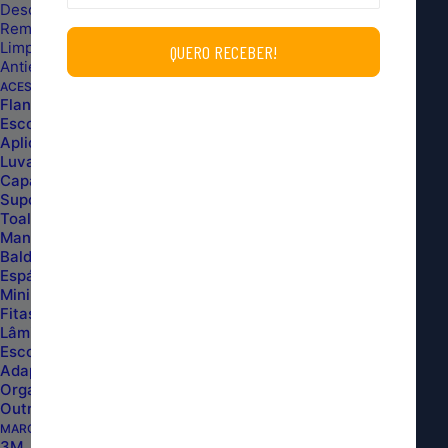
Descontaminante Ferroso
Removedores de Piche e Cola
Limpa Vidros e Espelhos
Antiembaçante e Cristalizador de Vidros
ACESSÓRIOS
Flanelas de Microfibra
Escovas
ATENDIMENTO
Aplicador em Geral
Luvas de Microfibra e Uso Geral
(11) 96431-0202
Capas
Suportes
WHATSAPP
Toalhas e Rodos de Secagem
Segunda a sexta dás 8h às 20h
Mangueiras
Baldes e Separadores de Partículas
Sábado dás 8h às 17h
Espátulas
Mini Sticks, Pincéis e Trinchas
Fitas Automotivas e Filme Stretch
INSTITUCIONAL
Lâminas e Estiletes
Escovas de Carvão
Adaptadores, Bicos e Bocais
Quem Somos
Organização e Proteção Pessoal
Pagamentos
Outros
Lojas ITP
MARCAS
3M