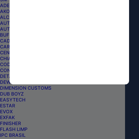
Politica de Privacidade
ADERE
AKORA
ALCANCE PRO
AJUDA
AUTO CRAZY
AUTOAMERICA
BUFF AND SHINE
Fale conosco
CADILLAC
Trocas e Devoluções
CARPRO
Televendas
CENTRALSUL
CHIAPERINI
Cursos
CODE
CONDOR
DETAILER
PAGAMENTO
DEWALT
DIMENSION CUSTOMS
DUB BOYZ
EASYTECH
ESTAR
EVOX
EXFAK
FINISHER
FLASH LIMP
IPC BRASIL