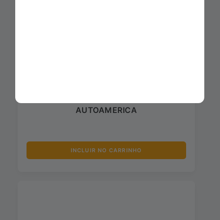
POLIDOR DE ALUMINIO 150G
AUTOAMERICA
INCLUIR NO CARRINHO