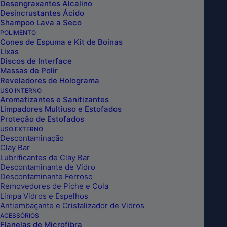
Desengraxantes Alcalino
Desincrustantes Ácido
Shampoo Lava a Seco
POLIMENTO
Cones de Espuma e Kit de Boinas
Lixas
Discos de Interface
Massas de Polir
Reveladores de Holograma
USO INTERNO
Aromatizantes e Sanitizantes
Limpadores Multiuso e Estofados
Proteção de Estofados
TOALHA DE SECAGEM 60X90CM
USO EXTERNO
AUTOAMERICA
Descontaminação
Clay Bar
Lubrificantes de Clay Bar
Descontaminante de Vidro
INCLUIR NO CARRINHO
Descontaminante Ferroso
Removedores de Piche e Cola
Limpa Vidros e Espelhos
Antiembaçante e Cristalizador de Vidros
ACESSÓRIOS
Flanelas de Microfibra