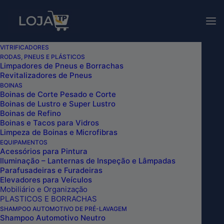
Para consultar valores dos
nossos produtos, entre em
Vendas!
contato com nossos canais
de
vendas
.
VITRIFICADORES
RODAS, PNEUS E PLÁSTICOS
AUTOAMERICA
Limpadores de Pneus e Borrachas
Revitalizadores de Pneus
BOINAS
Boinas de Corte Pesado e Corte
Boinas de Lustro e Super Lustro
Boinas de Refino
Boinas e Tacos para Vidros
Exibir Filtros
Limpeza de Boinas e Microfibras
EQUIPAMENTOS
Acessórios para Pintura
Iluminação – Lanternas de Inspeção e Lâmpadas
Parafusadeiras e Furadeiras
Elevadores para Veículos
Mobiliário e Organização
PLASTICOS E BORRACHAS
SHAMPOO AUTOMOTIVO DE PRÉ-LAVAGEM
Shampoo Automotivo Neutro