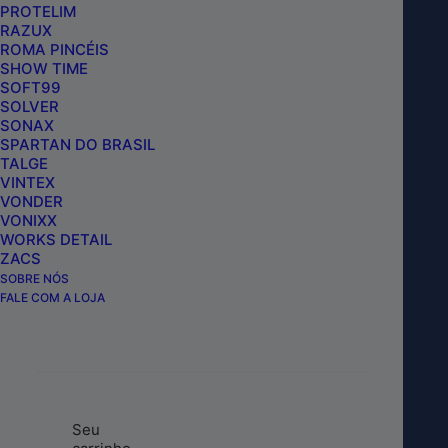
SHAMPOO NEON DE ALTA
PROTELIM
CONCENTRAÇÃO 1,5L AUTOAMERICA
RAZUX
ROMA PINCÉIS
SHOW TIME
SOFT99
SOLVER
INCLUIR NO CARRINHO
SONAX
SPARTAN DO BRASIL
TALGE
VINTEX
VONDER
VONIXX
WORKS DETAIL
ZACS
SOBRE NÓS
FALE COM A LOJA
Buscar Produto
Seu