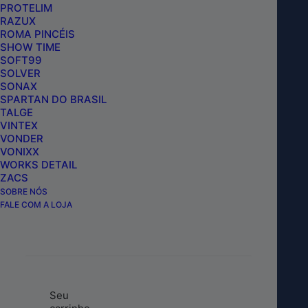
PROTELIM
RAZUX
ROMA PINCÉIS
AC2-PRO LIMPEZA PESADA ACIDO 1,5L
SHOW TIME
DUB BOYZ
SOFT99
SOLVER
SONAX
SPARTAN DO BRASIL
TALGE
INCLUIR NO CARRINHO
VINTEX
VONDER
VONIXX
WORKS DETAIL
ZACS
SOBRE NÓS
FALE COM A LOJA
Buscar Produto
Seu