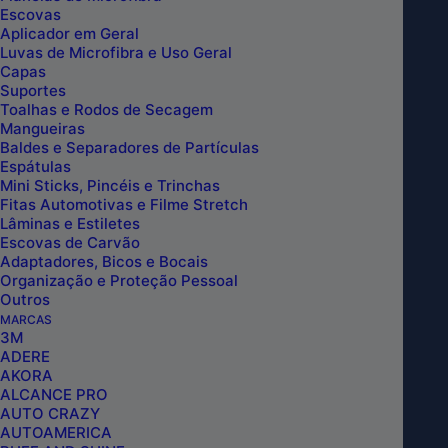
Escovas
Aplicador em Geral
Luvas de Microfibra e Uso Geral
Capas
Suportes
Toalhas e Rodos de Secagem
Mangueiras
Baldes e Separadores de Partículas
Espátulas
Mini Sticks, Pincéis e Trinchas
Fitas Automotivas e Filme Stretch
Lâminas e Estiletes
Escovas de Carvão
Adaptadores, Bicos e Bocais
Organização e Proteção Pessoal
Outros
MARCAS
3M
ADERE
AKORA
ALCANCE PRO
AC2-PRO LIMPEZA PESADA ACIDA 5L –
AUTO CRAZY
DUB BOYZ
AUTOAMERICA