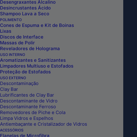
Desengraxantes Alcalino
Desincrustantes Ácido
Shampoo Lava a Seco
POLIMENTO
Cones de Espuma e Kit de Boinas
Lixas
Discos de Interface
Massas de Polir
Reveladores de Holograma
USO INTERNO
Aromatizantes e Sanitizantes
Limpadores Multiuso e Estofados
Proteção de Estofados
USO EXTERNO
Descontaminação
Clay Bar
AC2-PRO LIMPEZA PESADA ACIDA 20L
Lubrificantes de Clay Bar
DUB BOYS
Descontaminante de Vidro
Descontaminante Ferroso
Removedores de Piche e Cola
Limpa Vidros e Espelhos
Antiembaçante e Cristalizador de Vidros
INCLUIR NO CARRINHO
ACESSÓRIOS
Flanelas de Microfibra