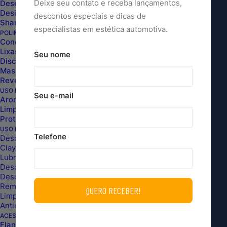
Deixe seu contato e receba lançamentos,
Desengraxantes Alcalino
Desincrustantes Ácido
descontos especiais e dicas de
Shampoo Lava a Seco
especialistas em estética automotiva.
POLIMENTO
Cones de Espuma e Kit de Boinas
Lixas
Seu nome
ATENDIMENTO
Discos de Interface
Massas de Polir
Reveladores de Holograma
(11) 96431-0202
USO INTERNO
Seu e-mail
WHATSAPP
Aromatizantes e Sanitizantes
Limpadores Multiuso e Estofados
Segunda a sexta dás 8h às 20h
Proteção de Estofados
Sábado dás 8h às 17h
USO EXTERNO
Telefone
Descontaminação
Clay Bar
INSTITUCIONAL
Lubrificantes de Clay Bar
Descontaminante de Vidro
Descontaminante Ferroso
Quem Somos
Removedores de Piche e Cola
Pagamentos
Limpa Vidros e Espelhos
Antiembaçante e Cristalizador de Vidros
Lojas ITP
ACESSÓRIOS
Politica de Privacidade
Flanelas de Microfibra