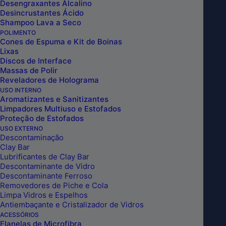
Desengraxantes Alcalino
Desincrustantes Ácido
Shampoo Lava a Seco
POLIMENTO
Cones de Espuma e Kit de Boinas
Lixas
Discos de Interface
Massas de Polir
Reveladores de Holograma
USO INTERNO
Aromatizantes e Sanitizantes
Limpadores Multiuso e Estofados
Proteção de Estofados
USO EXTERNO
ADAPTADOR DE ALUMINIO M14
Descontaminação
Clay Bar
Lubrificantes de Clay Bar
X 5/8 DETAILER
Descontaminante de Vidro
Descontaminante Ferroso
Removedores de Piche e Cola
Limpa Vidros e Espelhos
Antiembaçante e Cristalizador de Vidros
ACESSÓRIOS
ADAPTADOR
Flanelas de Microfibra