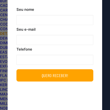
BUFF AND SHINE
CADILLAC
O
Adaptador M14 Rosca Externa 5/8
é fabricado
Seu nome
CARPRO
em aço usinado, que possui super resistência à
CENTRALSUL
abrasão e aparência ultramoderna. Adequado para
CHIAPERINI
CODE
suportar fio 5/8, boina dupla-face e escova
CONDOR
Seu e-mail
giratória de detalhe. O adaptador também possui
DETAILER
uma cavidade externa para melhor apoiar a
DEWALT
DIMENSION CUSTOMS
remoção ou aperto das chaves.
DUB BOYZ
Telefone
EASYTECH
INFORMAÇÕES TÉCNICAS:
ESTAR
EVOX
EXFAK
Rosca interna M14
FINISHER
FLASH LIMP
Rosca Externa 5/8
IPC BRASIL
Tamanho 4,5 cm
KERS
LINCOLN
MAXPRO
MODO DE USO:
MENZERNA
MILLS AUTOMOTIVE
NOBRECAR
Adaptar no encaixe do equipamento, do qual