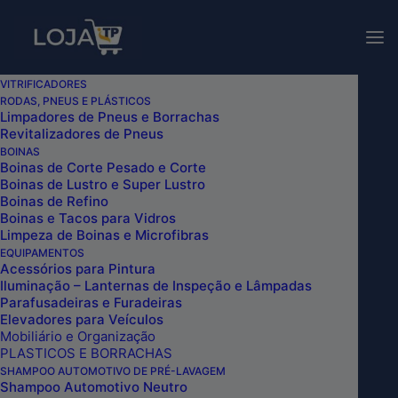
Para consultar valores dos
nossos produtos, entre em
Vendas!
contato com nossos canais
de
vendas
.
VITRIFICADORES
RODAS, PNEUS E PLÁSTICOS
AROMATIZANTE EM SPRAY VIP BLACK
Limpadores de Pneus e Borrachas
Revitalizadores de Pneus
AMADEIRADO SENSUAL 260ML ESCUDERIA
BOINAS
DO BRASIL
Boinas de Corte Pesado e Corte
Boinas de Lustro e Super Lustro
Home
Boinas de Refino
AROMATIZANTE EM SPRAY VIP BLACK AMADEIRADO
Boinas e Tacos para Vidros
SENSUAL 260ML ESCUDERIA DO BRASIL
Limpeza de Boinas e Microfibras
EQUIPAMENTOS
Acessórios para Pintura
Iluminação – Lanternas de Inspeção e Lâmpadas
Parafusadeiras e Furadeiras
Elevadores para Veículos
Mobiliário e Organização
PLASTICOS E BORRACHAS
SHAMPOO AUTOMOTIVO DE PRÉ-LAVAGEM
Shampoo Automotivo Neutro