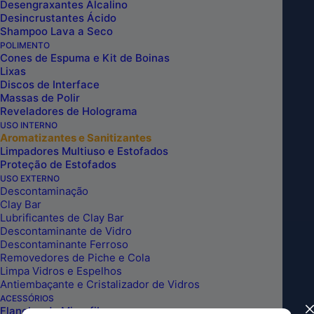
Desengraxantes Alcalino
Desincrustantes Ácido
Shampoo Lava a Seco
POLIMENTO
Cones de Espuma e Kit de Boinas
Lixas
Discos de Interface
Massas de Polir
Reveladores de Holograma
USO INTERNO
Aromatizantes e Sanitizantes
Limpadores Multiuso e Estofados
Proteção de Estofados
USO EXTERNO
Descontaminação
Clay Bar
Lubrificantes de Clay Bar
Descontaminante de Vidro
AROMATIZANTE EM SPRAY VIP
Descontaminante Ferroso
Removedores de Piche e Cola
BLACK AMADEIRADO SENSUAL
Limpa Vidros e Espelhos
Antiembaçante e Cristalizador de Vidros
260ML ESCUDERIA DO BRASIL
ACESSÓRIOS
Flanelas de Microfibra