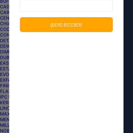
BUFF AND SHINE
CADILLAC
CARPRO
CENTRALSUL
CHIAPERINI
CODE
CONDOR
DETAILER
Você também pode gostar
DEWALT
DIMENSION CUSTOMS
DUB BOYZ
EASYTECH
ESTAR
EVOX
EXFAK
FINISHER
FLASH LIMP
IPC BRASIL
KERS
LINCOLN
MAXPRO
MENZERNA
MILLS AUTOMOTIVE
NOBRECAR