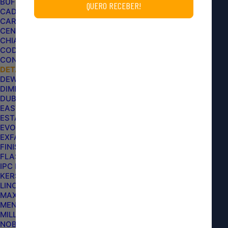
BUFF AND SHINE
CADILLAC
CARPRO
CENTRALSUL
CHIAPERINI
CODE
CONDOR
DETAILER
DEWALT
DIMENSION CUSTOMS
DUB BOYZ
EASYTECH
ESTAR
EVOX
EXFAK
FINISHER
FLASH LIMP
IPC BRASIL
KERS
PISO MODULAR CINZA 30X30CM
LINCOLN
DETAILER (UNIDADE)
MAXPRO
MENZERNA
MILLS AUTOMOTIVE
NOBRECAR