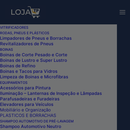
Para consultar valores dos
nossos produtos, entre em
Vendas!
contato com nossos canais
de
vendas
.
VITRIFICADORES
RODAS, PNEUS E PLÁSTICOS
CLAY BAR MÁGICO EM DISCO 6
Limpadores de Pneus e Borrachas
Revitalizadores de Pneus
POLEGADAS AGRESSIVO
BOINAS
VERMELHO/AMARELO KERS
Boinas de Corte Pesado e Corte
Boinas de Lustro e Super Lustro
Home
Boinas de Refino
CLAY BAR MÁGICO EM DISCO 6 POLEGADAS
Boinas e Tacos para Vidros
AGRESSIVO VERMELHO/AMARELO KERS
Limpeza de Boinas e Microfibras
EQUIPAMENTOS
Acessórios para Pintura
Iluminação – Lanternas de Inspeção e Lâmpadas
Parafusadeiras e Furadeiras
Elevadores para Veículos
Mobiliário e Organização
PLASTICOS E BORRACHAS
SHAMPOO AUTOMOTIVO DE PRÉ-LAVAGEM
Shampoo Automotivo Neutro