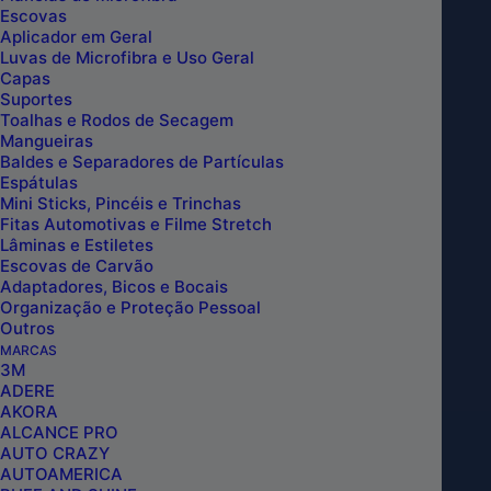
Escovas
Aplicador em Geral
Luvas de Microfibra e Uso Geral
Capas
CLAY
Suportes
Toalhas e Rodos de Secagem
BAR
Mangueiras
MÁGICO
Baldes e Separadores de Partículas
EM
Espátulas
INCLUIR NO CARRINHO
Mini Sticks, Pincéis e Trinchas
DISCO
Fitas Automotivas e Filme Stretch
6
Lâminas e Estiletes
Escovas de Carvão
POLEGADAS
Adaptadores, Bicos e Bocais
AGRESSIVO
Organização e Proteção Pessoal
VERMELHO/AMARELO
Outros
MARCAS
KERS
3M
quantidade
ADERE
AKORA
CLAY BAR MÁGICO EM DISCO 6
ALCANCE PRO
AUTO CRAZY
POLEGADAS AGRESSIVO
AUTOAMERICA