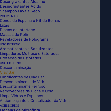
Desengraxantes Alcalino
Desincrustantes Ácido
Shampoo Lava a Seco
POLIMENTO
Cones de Espuma e Kit de Boinas
Lixas
Discos de Interface
Massas de Polir
Reveladores de Holograma
USO INTERNO
Aromatizantes e Sanitizantes
Limpadores Multiuso e Estofados
Proteção de Estofados
USO EXTERNO
Descontaminação
Clay Bar
Lubrificantes de Clay Bar
Descontaminante de Vidro
CLAY BAR MÁGICO EM DISCO 6
Descontaminante Ferroso
Removedores de Piche e Cola
POLEGADAS AGRESSIVO
Limpa Vidros e Espelhos
Antiembaçante e Cristalizador de Vidros
VERMELHO/AMARELO KERS
ACESSÓRIOS
Flanelas de Microfibra