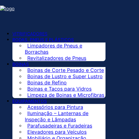
Para consultar valores dos 
VITRIFICADORES
RODAS, PNEUS E PLÁSTICOS
Limpadores de Pneus e
Borrachas
Revitalizadores de Pneus
BOINAS
Boinas de Corte Pesado e Corte
Boinas de Lustro e Super Lustro
Boinas de Refino
Boinas e Tacos para Vidros
Limpeza de Boinas e Microfibras
EQUIPAMENTOS
Acessórios para Pintura
Iluminação – Lanternas de
Inspeção e Lâmpadas
Parafusadeiras e Furadeiras
Elevadores para Veículos
Mobiliário e Organização