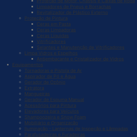
Proteção de Motor, Chassis e Caixas de Roda
Limpadores de Pneus e Borrachas
Revitalizador de Plástico Externo
Proteção de Pintura
Ceras em Pasta
Ceras Limpadoras
Ceras Líquidas
Vitrificadores
Selantes e Manutenção de Vitrificadores
Limpa Vidros e Espelhos
Antiembaçante e Cristalizador de Vidros
Equipamentos
Tornadoras e Pistola de Ar
Aspirador de Pó e Água
Gerador de Ozônio
Extratora
Mangueiras
Gerador de Espuma Manual
Acessórios para Pintura
Elevadores para Veículos
Shampoozeira e Snow Foam
Mobiliário e Organização
Iluminação - Lanternas de Inspeção e Lâmpadas
Parafusadeiras e Furadeiras