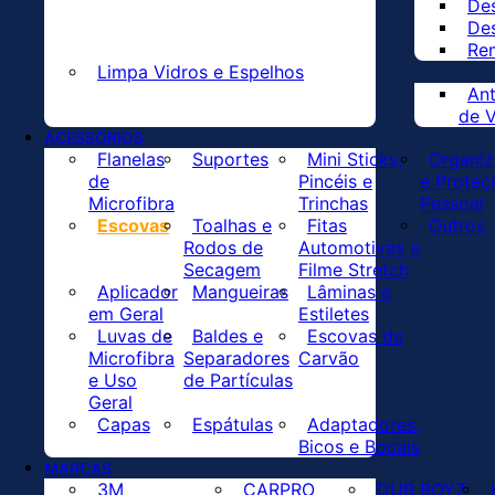
De
De
Re
Limpa Vidros e Espelhos
Ant
de V
ACESSÓRIOS
Flanelas
Suportes
Mini Sticks,
Organi
de
Pincéis e
e Proteç
Microfibra
Trinchas
Pessoal
Escovas
Toalhas e
Fitas
Outros
Rodos de
Automotivas e
Secagem
Filme Stretch
Aplicador
Mangueiras
Lâminas e
em Geral
Estiletes
Luvas de
Baldes e
Escovas de
Microfibra
Separadores
Carvão
e Uso
de Partículas
Geral
Capas
Espátulas
Adaptadores,
Bicos e Bocais
MARCAS
3M
CARPRO
DUB BOYZ