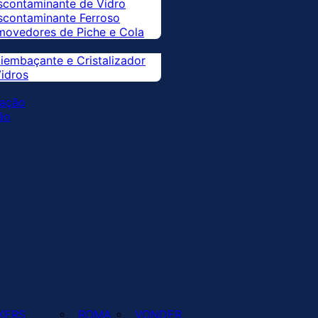
scontaminante de Vidro
scontaminante Ferroso
movedores de Piche e Cola
iembaçante e Cristalizador
idros
zação
ão
KERS
ROMA
VONDER