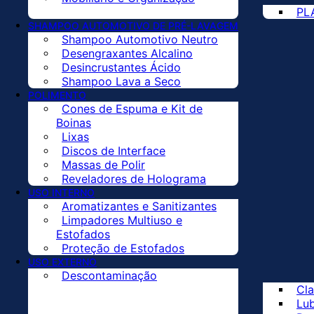
PL
SHAMPOO AUTOMOTIVO DE PRÉ-LAVAGEM
Shampoo Automotivo Neutro
Desengraxantes Alcalino
Desincrustantes Ácido
Shampoo Lava a Seco
POLIMENTO
Cones de Espuma e Kit de
Boinas
Lixas
Discos de Interface
Massas de Polir
Reveladores de Holograma
USO INTERNO
Aromatizantes e Sanitizantes
Limpadores Multiuso e
Estofados
Proteção de Estofados
USO EXTERNO
Descontaminação
Cla
Lub