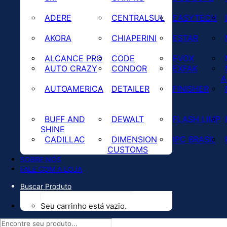
ADERE
CENTRALSUL
EASYTECH
AKORA
CHIAPERINI
ESTAR
ALCANCE PRO
CODE
EVOX
AUTO CRAZY
CONDOR
EXFAK
A
AUTOAMERICA
DETAILER
FINISHER
BUFF AND
DEWALT
FLASH LIMP
SHINE
CADILLAC
DIMENSION
IPC BRASIL
CUSTOMS
SOBRE NÓS
FALE COM A LOJA
Buscar Produto
Seu carrinho está vazio.