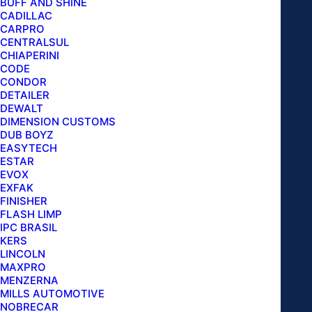
BUFF AND SHINE
MANGUEIRA
CADILLAC
TRAMA
CARPRO
AÇO
CENTRALSUL
CHIAPERINI
M22/14
INCLUIR NO CARRINHO
CODE
X
CONDOR
DETAILER
M22/14
DEWALT
P/
DIMENSION CUSTOMS
LAVADORAS
DUB BOYZ
EASYTECH
ALTA
ESTAR
PRESSÃO
EVOX
12
EXFAK
FINISHER
SIGMA TOOLS MANGUEIRA
METROS
FLASH LIMP
SIGMA
IPC BRASIL
TRAMA DE AÇO M22-1.4″ COM
KERS
TOOLS
LINCOLN
quantidade
ENGATE RÁPIDO 12 METROS
MAXPRO
MENZERNA
MILLS AUTOMOTIVE
Você enfrenta dificuldades ao realizar limpezas de
NOBRECAR