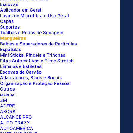
Escovas
Aplicador em Geral
Luvas de Microfibra e Uso Geral
Capas
Suportes
Toalhas e Rodos de Secagem
Mangueiras
Baldes e Separadores de Partículas
Espátulas
Mini Sticks, Pincéis e Trinchas
MANGUEIRA TRAMA AÇO M22/14
Fitas Automotivas e Filme Stretch
Lâminas e Estiletes
X M22/14 P/ LAVADORAS ALTA
Escovas de Carvão
Adaptadores, Bicos e Bocais
PRESSÃO 12 METROS SIGMA
Organização e Proteção Pessoal
Outros
TOOLS
MARCAS
3M
ADERE
AKORA
ALCANCE PRO
AUTO CRAZY
AUTOAMERICA