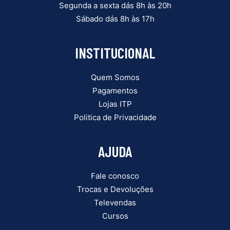
Segunda a sexta dás 8h às 20h
Sábado dás 8h às 17h
INSTITUCIONAL
MANGUEIRA TRAMA DE AÇO M2214 ENGATE
RAPIDO PARA LAVADORA DE ALTA PRESSAO 12M
SIGMA TOOLS
Quem Somos
Pagamentos
Lojas ITP
Politica de Privacidade
INCLUIR NO CARRINHO
AJUDA
Fale conosco
Trocas e Devoluções
Televendas
Cursos