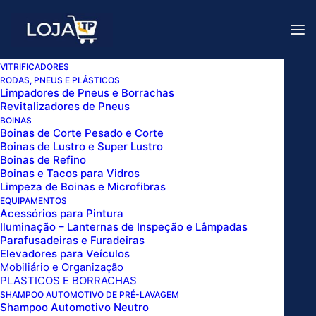
Para consultar valores dos
nossos produtos, entre em
Vendas!
contato com nossos canais de
vendas
.
VITRIFICADORES
RODAS, PNEUS E PLÁSTICOS
MANGUEIRA TRAMA AÇO M22/14 X M22/14
Limpadores de Pneus e Borrachas
Revitalizadores de Pneus
P/ LAVADORAS ALTA PRESSÃO 12 METROS
BOINAS
SIGMA TOOLS
Boinas de Corte Pesado e Corte
Boinas de Lustro e Super Lustro
Home
Boinas de Refino
MANGUEIRA TRAMA AÇO M22/14 X M22/14 P/
Boinas e Tacos para Vidros
LAVADORAS ALTA PRESSÃO 12 METROS SIGMA TOOLS
Limpeza de Boinas e Microfibras
EQUIPAMENTOS
Acessórios para Pintura
Iluminação – Lanternas de Inspeção e Lâmpadas
Parafusadeiras e Furadeiras
Elevadores para Veículos
Mobiliário e Organização
PLASTICOS E BORRACHAS
SHAMPOO AUTOMOTIVO DE PRÉ-LAVAGEM
Shampoo Automotivo Neutro