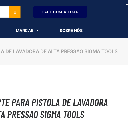
canais de
Pesquisar
vendas
.
Vendas!
FALE COM A LOJA
por:
MARCAS
SOBRE NÓS
LA DE LAVADORA DE ALTA PRESSAO SIGMA TOOLS
TE PARA PISTOLA DE LAVADORA
TA PRESSAO SIGMA TOOLS