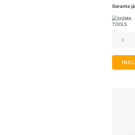
Garanta já
SUPORTE
PARA
PISTOLA
DE
INC
LAVADOR
DE
ALTA
PRESSAO
SIGMA
TOOLS
quantidad