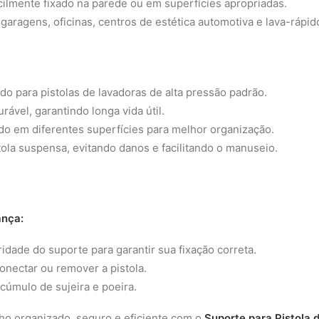
cilmente fixado na parede ou em superfícies apropriadas.
 garagens, oficinas, centros de estética automotiva e lava-rápid
o para pistolas de lavadoras de alta pressão padrão.
ável, garantindo longa vida útil.
do em diferentes superfícies para melhor organização.
ola suspensa, evitando danos e facilitando o manuseio.
ança:
idade do suporte para garantir sua fixação correta.
conectar ou remover a pistola.
cúmulo de sujeira e poeira.
ho organizado, seguro e eficiente com o
Suporte para Pistola 