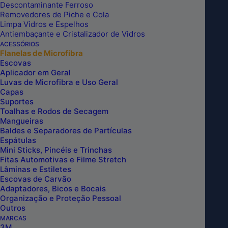
TOALHA DE MICROFIBRA
Descontaminante Ferroso
Removedores de Piche e Cola
AMARELA DUAL LOOP
Limpa Vidros e Espelhos
Antiembaçante e Cristalizador de Vidros
60X40CM 360GSM COM BORDA
ACESSÓRIOS
Flanelas de Microfibra
KERS
Escovas
Aplicador em Geral
Luvas de Microfibra e Uso Geral
Capas
Suportes
Toalhas e Rodos de Secagem
Mangueiras
Baldes e Separadores de Partículas
TOALHA
Espátulas
DE
Mini Sticks, Pincéis e Trinchas
Fitas Automotivas e Filme Stretch
MICROFIBRA
Lâminas e Estiletes
AMARELA
INCLUIR NO CARRINHO
Escovas de Carvão
DUAL
Adaptadores, Bicos e Bocais
Organização e Proteção Pessoal
LOOP
Outros
60X40CM
MARCAS
360GSM
3M