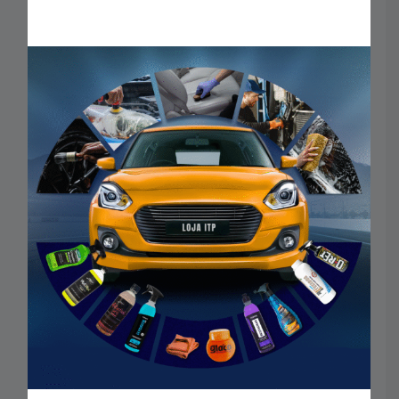
Aplicação de produtos para manutenção (UQD);
Remoção de cera, polidores, selante e outros
produtos;
Secagem de veículos;
Limpeza de interiores e outras superfícies.
BENEFÍCIOS:
Pano com excelente capacidade de absorção, alta
durabilidade e fios macios, excelente para dar
acabamento nas superfícies.
RECOMENDAÇÕES:
Lave o Pano Microfibra Detailer manualmente ou
na máquina