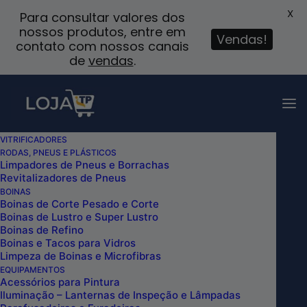
X
Para consultar valores dos
nossos produtos, entre em
Vendas!
contato com nossos canais
de
vendas
.
VITRIFICADORES
RODAS, PNEUS E PLÁSTICOS
TOALHA DE MICROFIBRA AMARELA DUAL
Limpadores de Pneus e Borrachas
Revitalizadores de Pneus
LOOP 60X40CM 360GSM COM BORDA
BOINAS
KERS
Boinas de Corte Pesado e Corte
Boinas de Lustro e Super Lustro
Home
Boinas de Refino
TOALHA DE MICROFIBRA AMARELA DUAL LOOP
Boinas e Tacos para Vidros
60X40CM 360GSM COM BORDA KERS
Limpeza de Boinas e Microfibras
EQUIPAMENTOS
Acessórios para Pintura
Iluminação – Lanternas de Inspeção e Lâmpadas